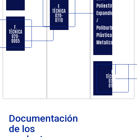
Poliestireno
F.
COTIZACIÓN
TÉCNICA
Expandido
020-
0110
/
F.
Poliburbuja
TÉCNICA
COTIZACIÓN
Plástica
020-
0005
Metalizada
F.
COTIZA
TÉCNICA
020-
0125
Documentación
de los