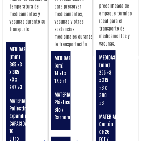
precalificada de
temperatura de
para preservar
empaque térmico
medicamentos y
medicamentos,
ideal para el
vacunas durante su
vacunas y otras
transporte de
transporte.
sustancias
medicamentos y
medicinales durante
vacunas.
la transportación.
MEDIDAS
ESPESOR
(mm)
(mm)
MEDIDAS
CAPACIDAD
MEDIDAS
CONTENIDO
365 ±3
24 ±2
(mm)
4 l³
(cm)
250
x 365
255 ±3
14 ±1 x
gramos.
DENSIDAD
PESO
±3 x
x 315
17.5 ±1
19 ±3
TOTAL
247 ±3
PEDIDO
±3 x
g/L
5900 g
MATERIALES
MÍNIMO
380
MATERIAL
Plástico
1 Caja
±3
PEDIDO
PEDIDO
Poliestireno
Bio /
/ 50
MÍNIMO
MÍNIMO
Expandido
MATERIALES
Carbomero
Unidades
16
1
CAPACIDAD
Cartón
Unidades
Unidad
16
de 26
Litro
ECT /