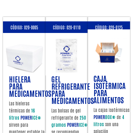
CÓDIGO: 020-0005
CÓDIGO: 020-0110
CÓDIGO: 020-0125
CAJA
HIELERA
GEL
ISOTÉRMICA
PARA
REFRIGERANTE
PARA
MEDICAMENTOS
PARA
ALIMENTOS
MEDICAMENTOS
Las hieleras
La cajas isotérmicas
térmicas de
16
Las bolsas de gel
POWER
BOX®
de
4
litros
POWER
ICE®
refrigerante de
250
litros
son una
sirven para
gramos
POWER
ICE®
solución
mantener estable la
se recomiendan