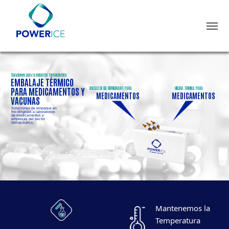
Soluciones para la industria farmacéutica
EMBALAJE TÉRMICO
PARA MEDICAMENTOS Y
BOLSAS DE GEL REFRIGERANTE PARA
HIELERA TÉRMICA PARA
MEDICAMENTOS
MEDICAMENTOS
VACUNAS
Soluciones de empaque en
frío dirigidas a laboratorios
de medicamentos y
empresas del sector
farmacéutico.
Mantenemos la
Temperatura