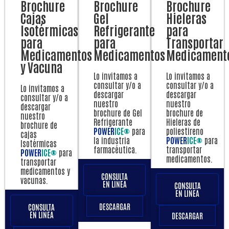
Brochure
Brochure
Brochure
Cajas
Gel
Hieleras
Isotérmicas
Refrigerante
para
para
para
Transportar
Medicamentos
Medicamentos
Medicament
y Vacuna
Lo invitamos a
Lo invitamos a
consultar y/o a
consultar y/o a
Lo invitamos a
descargar
descargar
consultar y/o a
nuestro
nuestro
descargar
brochure de Gel
brochure de
nuestro
Refrigerante
Hieleras de
brochure de
POWER
ICE®
para
poliestireno
cajas
la industria
POWER
ICE®
para
Isotérmicas
farmacéutica.
transportar
POWER
ICE®
para
medicamentos.
transportar
medicamentos y
CONSULTA
vacunas.
EN LINEA
CONSULTA
EN LINEA
DESCARGAR
CONSULTA
EN LINEA
DESCARGAR