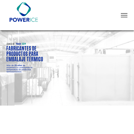
Acerca de
Power
ICE®
FABRICANTES DE
PRODUCTOS PARA
EMBALAJE TÉRMICO
Más de
25 años
de
experiencia controlando la
temperatura de productos
termosensibles.